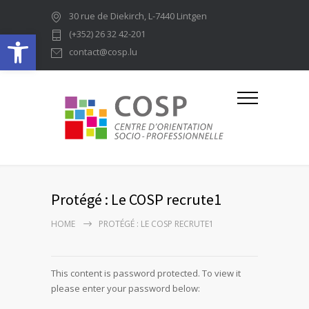
30 rue de Diekirch, L-7440 Lintgen
Ouvrir la barre d’outils
(+352) 26 32 42-201
contact@cosp.lu
Protégé : Le COSP recrute1
HOME
PROTÉGÉ : LE COSP RECRUTE1
This content is password protected. To view it
please enter your password below: