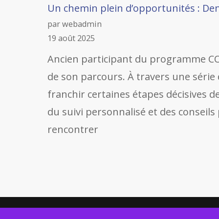
Un chemin plein d’opportunités : De
par webadmin
19 août 2025
Ancien participant du programme CO
de son parcours. À travers une série 
franchir certaines étapes décisives d
du suivi personnalisé et des conseils 
rencontrer
© 2022
COSP asbl
. All rights reserved. - RCS F9620