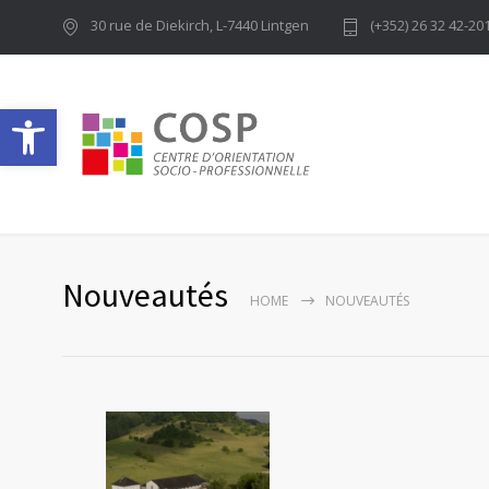
30 rue de Diekirch, L-7440 Lintgen
(+352) 26 32 42-20
Ouvrir la barre d’outils
Nouveautés
HOME
NOUVEAUTÉS