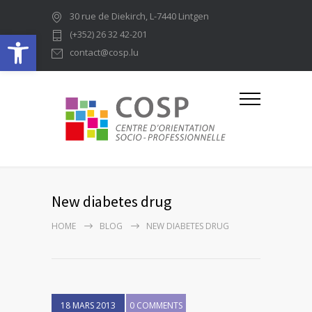
30 rue de Diekirch, L-7440 Lintgen
Ouvrir la barre d’outils
(+352) 26 32 42-201
contact@cosp.lu
New diabetes drug
HOME
BLOG
NEW DIABETES DRUG
18 MARS 2013
0 COMMENTS