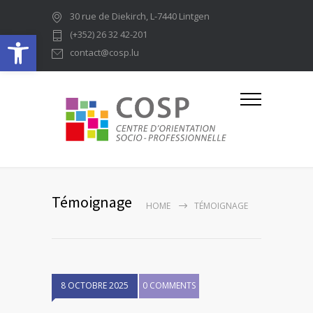
30 rue de Diekirch, L-7440 Lintgen
Ouvrir la barre d’outils
(+352) 26 32 42-201
contact@cosp.lu
Témoignage
HOME
TÉMOIGNAGE
8 OCTOBRE 2025
0 COMMENTS