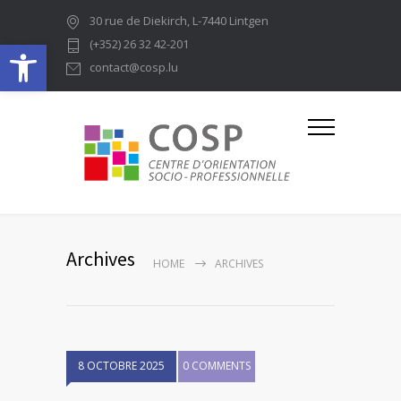
30 rue de Diekirch, L-7440 Lintgen
Ouvrir la barre d’outils
(+352) 26 32 42-201
contact@cosp.lu
Archives
HOME
ARCHIVES
8 OCTOBRE 2025
0 COMMENTS