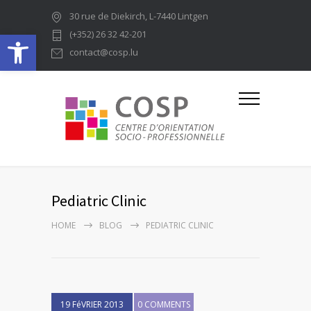
30 rue de Diekirch, L-7440 Lintgen
Ouvrir la barre d’outils
(+352) 26 32 42-201
contact@cosp.lu
Pediatric Clinic
HOME
BLOG
PEDIATRIC CLINIC
19 FéVRIER 2013
0 COMMENTS