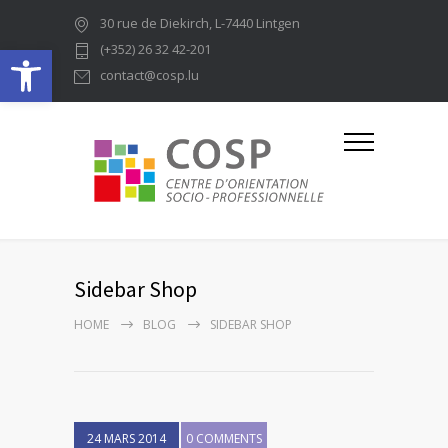
30 rue de Diekirch, L-7440 Lintgen
Ouvrir la barre d’outils
(+352) 26 32 42-201
contact@cosp.lu
Sidebar Shop
HOME
BLOG
SIDEBAR SHOP
24 MARS 2014
0 COMMENTS